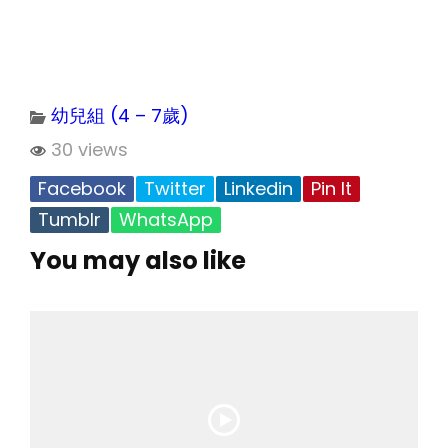
幼兒組 (4 – 7歲)
30 views
Facebook
Twitter
Linkedin
Pin It
Tumblr
WhatsApp
You may also like