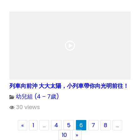
列車向前沖 大大太陽，小列車帶你向光明前往！
幼兒組 (4 – 7歲)
30 views
«
1
…
4
5
6
7
8
…
10
»