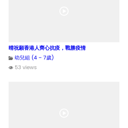
晴祝願香港人齊心抗疫，戰勝疫情
幼兒組 (4 – 7歲)
53 views