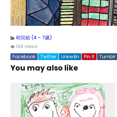
幼兒組 (4 – 7歲)
148 views
Facebook
Twitter
Linkedin
Pin It
Tumblr
You may also like