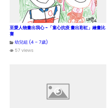
至愛人物畫出我心 -「童心抗疫 畫出彩虹」繪畫比
賽
幼兒組 (4 – 7歲)
57 views