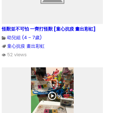
怪獸並不可怕 一齊打怪獸 [童心抗疫 畫出彩虹]
幼兒組 (4 – 7歲)
童心抗疫 畫出彩虹
52 views