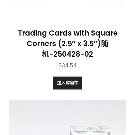
Trading Cards with Square
Corners (2.5″ x 3.5″)随
机-250428-02
$
34.54
加入购物车