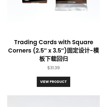
Trading Cards with Square
Corners (2.5″ x 3.5″)固定设计-模
板下载回归
$
31.39
VIEW PRODUCT