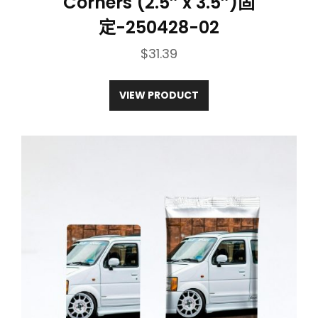
Corners (2.5″ x 3.5″)固
定-250428-02
$
31.39
VIEW PRODUCT